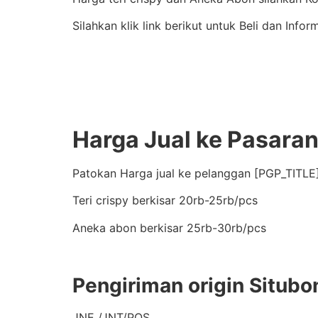
Silahkan klik link berikut untuk Beli dan Infor
Harga Jual ke Pasara
Patokan Harga jual ke pelanggan [PGP_TITLE]
Teri crispy berkisar 20rb-25rb/pcs
Aneka abon berkisar 25rb-30rb/pcs
Pengiriman origin Situbo
JNE /JNT/POS