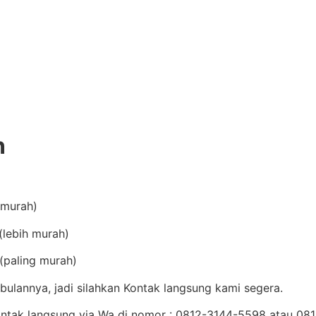
n
(murah)
lebih murah)
(paling murah)
ulannya, jadi silahkan Kontak langsung kami segera.
Kontak langsung via Wa di nomor : 0812-3144-5598 atau 