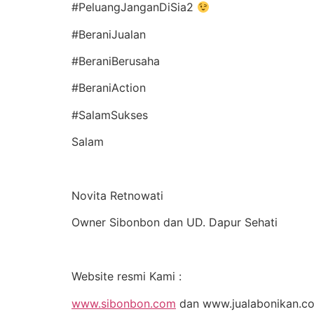
#PeluangJanganDiSia2
#BeraniJualan
#BeraniBerusaha
#BeraniAction
#SalamSukses
Salam
Novita Retnowati
Owner Sibonbon dan UD. Dapur Sehati
Website resmi Kami :
www.sibonbon.com
dan www.jualabonikan.c