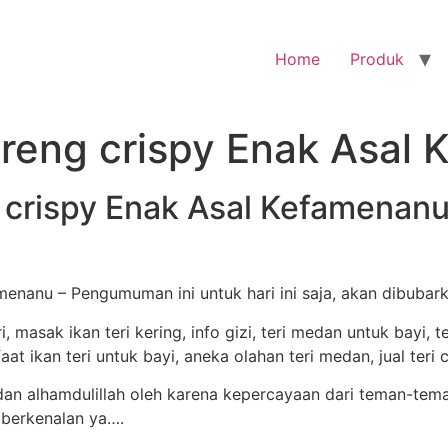
Home
Produk
oreng crispy Enak Asal
g crispy Enak Asal Kefamenan
menanu – Pengumuman ini untuk hari ini saja, akan dibubar
n alhamdulillah oleh karena kepercayaan dari teman-tem
 berkenalan ya….