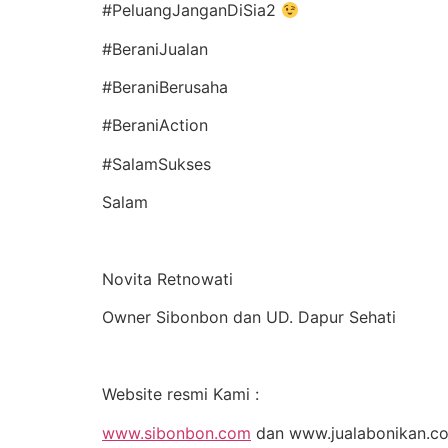
#PeluangJanganDiSia2
#BeraniJualan
#BeraniBerusaha
#BeraniAction
#SalamSukses
Salam
Novita Retnowati
Owner Sibonbon dan UD. Dapur Sehati
Website resmi Kami :
www.sibonbon.com
dan www.jualabonikan.c