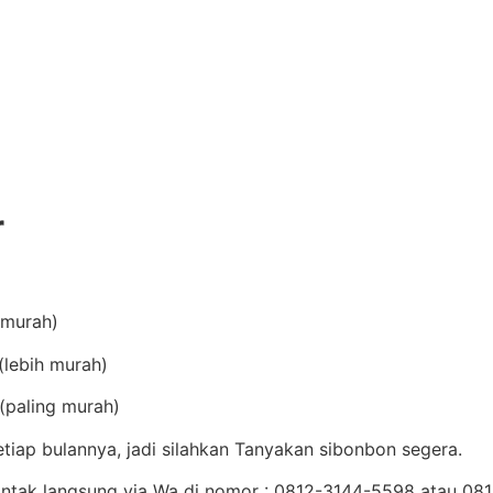
r
(murah)
lebih murah)
(paling murah)
iap bulannya, jadi silahkan Tanyakan sibonbon segera.
Kontak langsung via Wa di nomor : 0812-3144-5598 atau 