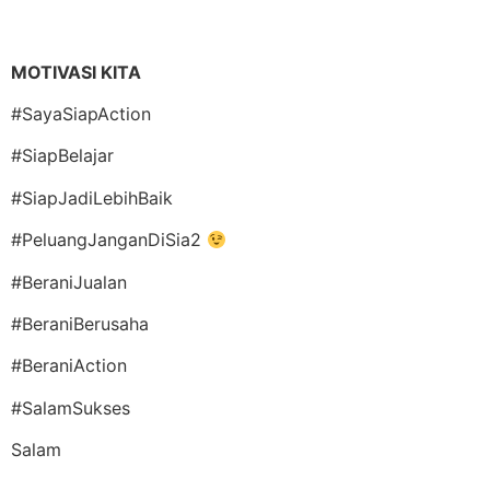
MOTIVASI KITA
#SayaSiapAction
#SiapBelajar
#SiapJadiLebihBaik
#PeluangJanganDiSia2
#BeraniJualan
#BeraniBerusaha
#BeraniAction
#SalamSukses
Salam