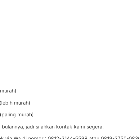
(murah)
lebih murah)
(paling murah)
bulannya, jadi silahkan kontak kami segera.
Cek via Wa di nomor : 0812-3144-5598 atau 0819-3750-08