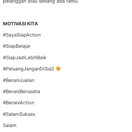
pelanggan atau sedang ada tamu.
MOTIVASI KITA
#SayaSiapAction
#SiapBelajar
#SiapJadiLebihBaik
#PeluangJanganDiSia2
#BeraniJualan
#BeraniBerusaha
#BeraniAction
#SalamSukses
Salam