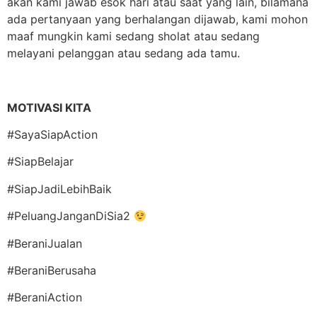
akan kami jawab esok hari atau saat yang lain, bilamana
ada pertanyaan yang berhalangan dijawab, kami mohon
maaf mungkin kami sedang sholat atau sedang
melayani pelanggan atau sedang ada tamu.
MOTIVASI KITA
#SayaSiapAction
#SiapBelajar
#SiapJadiLebihBaik
#PeluangJanganDiSia2
#BeraniJualan
#BeraniBerusaha
#BeraniAction