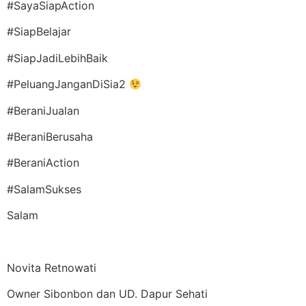
#SayaSiapAction
#SiapBelajar
#SiapJadiLebihBaik
#PeluangJanganDiSia2
#BeraniJualan
#BeraniBerusaha
#BeraniAction
#SalamSukses
Salam
Novita Retnowati
Owner Sibonbon dan UD. Dapur Sehati