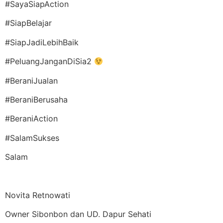
#SayaSiapAction
#SiapBelajar
#SiapJadiLebihBaik
#PeluangJanganDiSia2
#BeraniJualan
#BeraniBerusaha
#BeraniAction
#SalamSukses
Salam
Novita Retnowati
Owner Sibonbon dan UD. Dapur Sehati