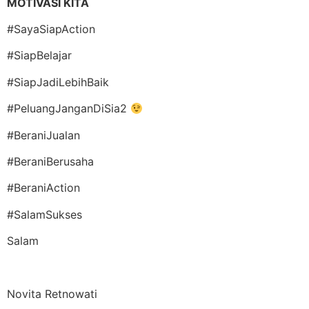
MOTIVASI KITA
#SayaSiapAction
#SiapBelajar
#SiapJadiLebihBaik
#PeluangJanganDiSia2
#BeraniJualan
#BeraniBerusaha
#BeraniAction
#SalamSukses
Salam
Novita Retnowati