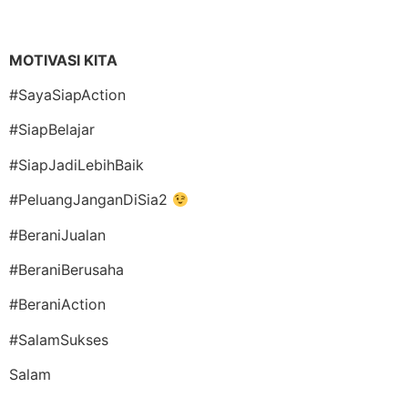
MOTIVASI KITA
#SayaSiapAction
#SiapBelajar
#SiapJadiLebihBaik
#PeluangJanganDiSia2
#BeraniJualan
#BeraniBerusaha
#BeraniAction
#SalamSukses
Salam