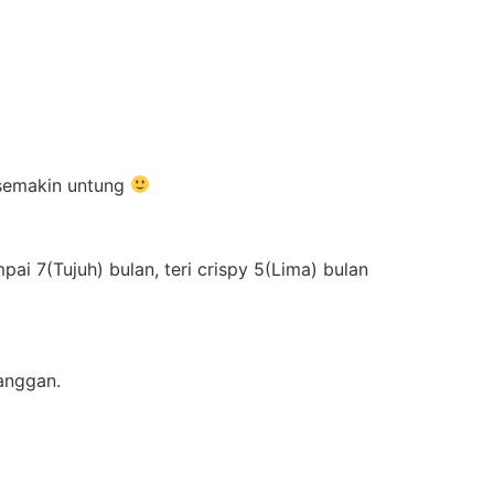
m semakin untung
ai 7(Tujuh) bulan, teri crispy 5(Lima) bulan
anggan.