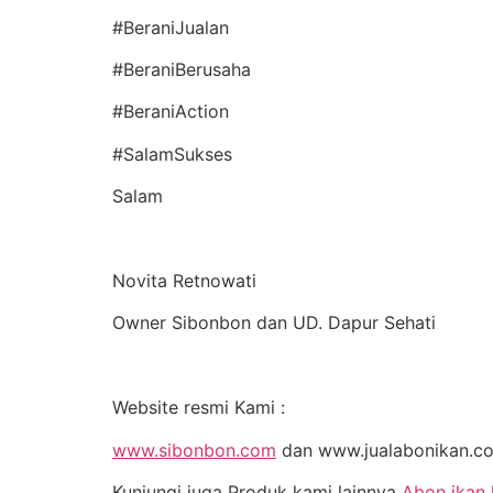
#BeraniJualan
#BeraniBerusaha
#BeraniAction
#SalamSukses
Salam
Novita Retnowati
Owner Sibonbon dan UD. Dapur Sehati
Website resmi Kami :
www.sibonbon.com
dan www.jualabonikan.c
Kunjungi juga Produk kami lainnya
Abon ikan 