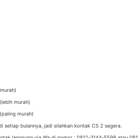
(murah)
lebih murah)
(paling murah)
setiap bulannya, jadi silahkan kontak CS 2 segera.
Kontak langsung via Wa di nomor : 0812-3144-5598 atau 