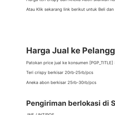
Atau Klik sekarang link berikut untuk Beli da
Harga Jual ke Pelang
Patokan price jual ke konsumen [PGP_TITLE] 
Teri crispy berkisar 20rb-25rb/pcs
Aneka abon berkisar 25rb-30rb/pcs
Pengiriman berlokasi di 
JNE /JNT/POS