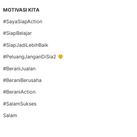
MOTIVASI KITA
#SayaSiapAction
#SiapBelajar
#SiapJadiLebihBaik
#PeluangJanganDiSia2
#BeraniJualan
#BeraniBerusaha
#BeraniAction
#SalamSukses
Salam