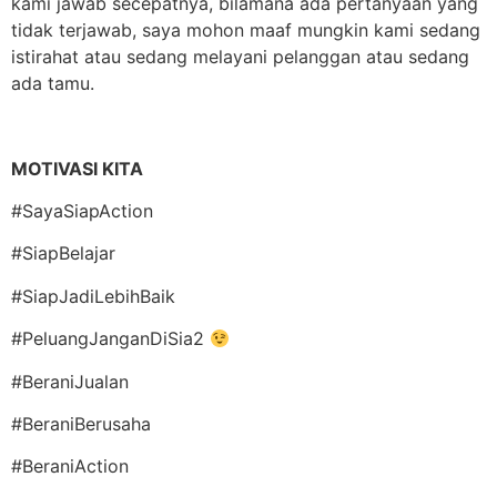
kami jawab secepatnya, bilamana ada pertanyaan yang
tidak terjawab, saya mohon maaf mungkin kami sedang
istirahat atau sedang melayani pelanggan atau sedang
ada tamu.
MOTIVASI KITA
#SayaSiapAction
#SiapBelajar
#SiapJadiLebihBaik
#PeluangJanganDiSia2
#BeraniJualan
#BeraniBerusaha
#BeraniAction