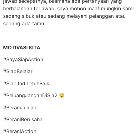
jawab secepatnya, bilamana ada pertanyaan yang
berhalangan terjawab, saya mohon maaf mungkin kami
sedang sibuk atau sedang melayani pelanggan atau
sedang ada tamu.
MOTIVASI KITA
#SayaSiapAction
#SiapBelajar
#SiapJadiLebihBaik
#PeluangJanganDiSia2
#BeraniJualan
#BeraniBerusaha
#BeraniAction