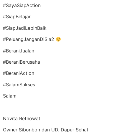
#SayaSiapAction
#SiapBelajar
#SiapJadiLebihBaik
#PeluangJanganDiSia2
#BeraniJualan
#BeraniBerusaha
#BeraniAction
#SalamSukses
Salam
Novita Retnowati
Owner Sibonbon dan UD. Dapur Sehati