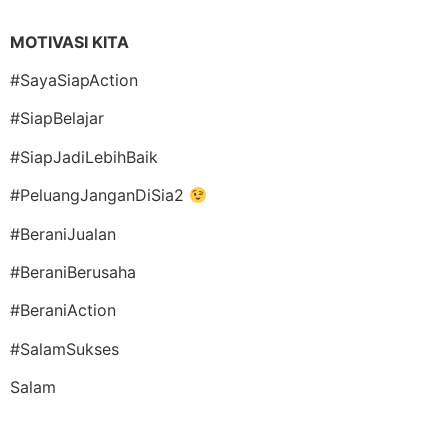
MOTIVASI KITA
#SayaSiapAction
#SiapBelajar
#SiapJadiLebihBaik
#PeluangJanganDiSia2
#BeraniJualan
#BeraniBerusaha
#BeraniAction
#SalamSukses
Salam