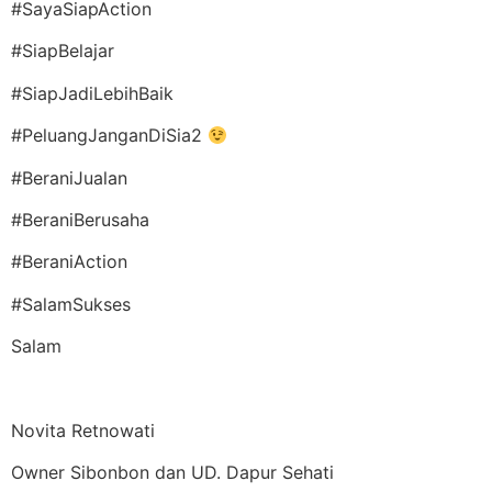
#SayaSiapAction
#SiapBelajar
#SiapJadiLebihBaik
#PeluangJanganDiSia2
#BeraniJualan
#BeraniBerusaha
#BeraniAction
#SalamSukses
Salam
Novita Retnowati
Owner Sibonbon dan UD. Dapur Sehati