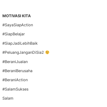
MOTIVASI KITA
#SayaSiapAction
#SiapBelajar
#SiapJadiLebihBaik
#PeluangJanganDiSia2
#BeraniJualan
#BeraniBerusaha
#BeraniAction
#SalamSukses
Salam