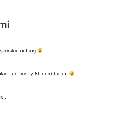
mi
m semakin untung
an, teri crispy 5(Lima) bulan
er.