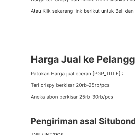
Atau Klik sekarang link berikut untuk Beli dan
Harga Jual ke Pelang
Patokan Harga jual eceran [PGP_TITLE] :
Teri crispy berkisar 20rb-25rb/pcs
Aneka abon berkisar 25rb-30rb/pcs
Pengiriman asal Situbon
JNE /JNT/POS