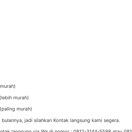
(murah)
lebih murah)
(paling murah)
bulannya, jadi silahkan Kontak langsung kami segera.
Kontak langsung via Wa di nomor : 0812-3144-5598 atau 