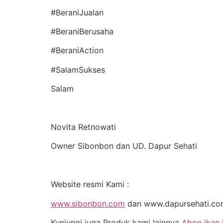
#BeraniJualan
#BeraniBerusaha
#BeraniAction
#SalamSukses
Salam
Novita Retnowati
Owner Sibonbon dan UD. Dapur Sehati
Website resmi Kami :
www.sibonbon.com
dan www.dapursehati.c
Kunjungi juga Produk kami lainnya
Abon ikan 