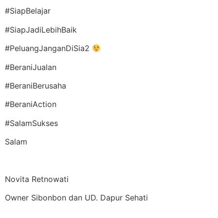
#SiapBelajar
#SiapJadiLebihBaik
#PeluangJanganDiSia2
#BeraniJualan
#BeraniBerusaha
#BeraniAction
#SalamSukses
Salam
Novita Retnowati
Owner Sibonbon dan UD. Dapur Sehati