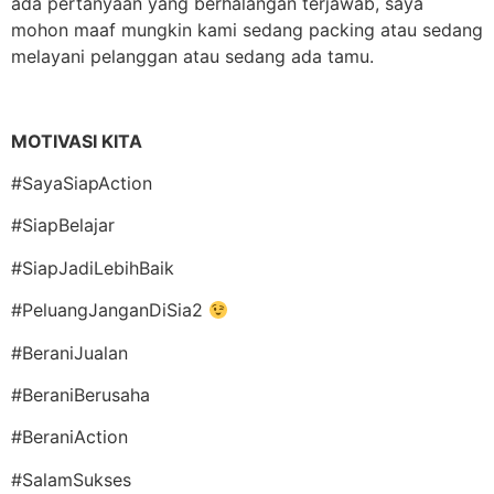
ada pertanyaan yang berhalangan terjawab, saya
mohon maaf mungkin kami sedang packing atau sedang
melayani pelanggan atau sedang ada tamu.
MOTIVASI KITA
#SayaSiapAction
#SiapBelajar
#SiapJadiLebihBaik
#PeluangJanganDiSia2
#BeraniJualan
#BeraniBerusaha
#BeraniAction
#SalamSukses