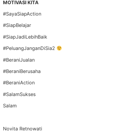
MOTIVASI KITA
#SayaSiapAction
#SiapBelajar
#SiapJadiLebihBaik
#PeluangJanganDiSia2
#BeraniJualan
#BeraniBerusaha
#BeraniAction
#SalamSukses
Salam
Novita Retnowati