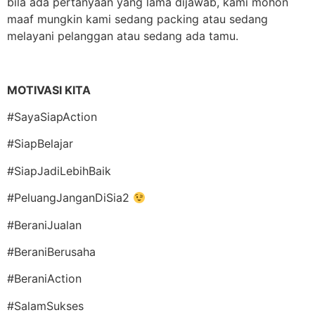
bila ada pertanyaan yang lama dijawab, kami mohon
maaf mungkin kami sedang packing atau sedang
melayani pelanggan atau sedang ada tamu.
MOTIVASI KITA
#SayaSiapAction
#SiapBelajar
#SiapJadiLebihBaik
#PeluangJanganDiSia2
#BeraniJualan
#BeraniBerusaha
#BeraniAction
#SalamSukses