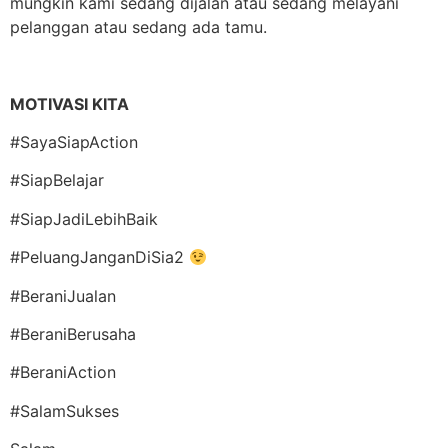
mungkin kami sedang dijalan atau sedang melayani
pelanggan atau sedang ada tamu.
MOTIVASI KITA
#SayaSiapAction
#SiapBelajar
#SiapJadiLebihBaik
#PeluangJanganDiSia2
#BeraniJualan
#BeraniBerusaha
#BeraniAction
#SalamSukses