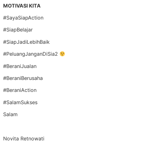
MOTIVASI KITA
#SayaSiapAction
#SiapBelajar
#SiapJadiLebihBaik
#PeluangJanganDiSia2
#BeraniJualan
#BeraniBerusaha
#BeraniAction
#SalamSukses
Salam
Novita Retnowati