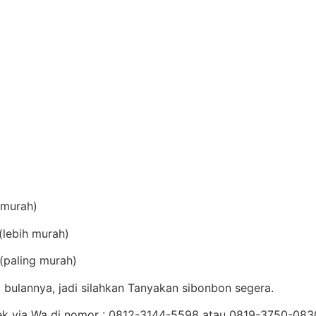
(murah)
lebih murah)
(paling murah)
bulannya, jadi silahkan Tanyakan sibonbon segera.
Cek via Wa di nomor : 0812-3144-5598 atau 0819-3750-08