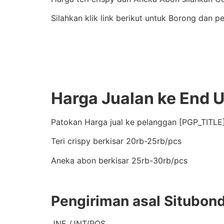
Silahkan klik link berikut untuk Borong dan p
Harga Jualan ke End 
Patokan Harga jual ke pelanggan [PGP_TITLE]
Teri crispy berkisar 20rb-25rb/pcs
Aneka abon berkisar 25rb-30rb/pcs
Pengiriman asal Situbon
JNE /JNT/POS