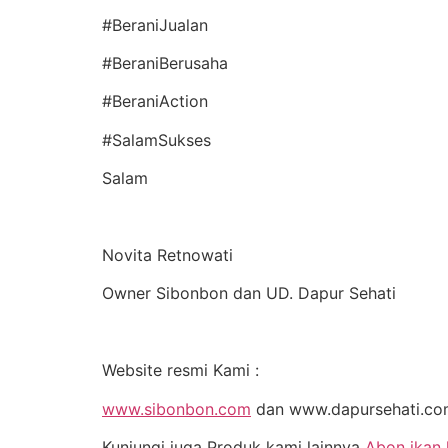
#BeraniJualan
#BeraniBerusaha
#BeraniAction
#SalamSukses
Salam
Novita Retnowati
Owner Sibonbon dan UD. Dapur Sehati
Website resmi Kami :
www.sibonbon.com
dan www.dapursehati.c
Kunjungi juga Produk kami lainnya
Abon ikan 