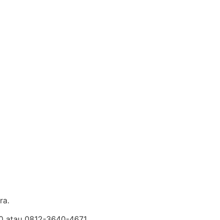
ra.
30 atau 0812-3640-4671