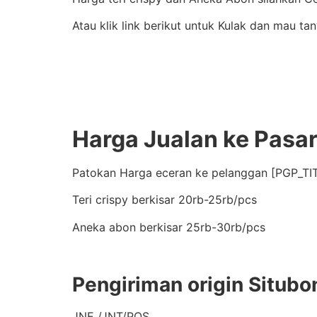
Atau klik link berikut untuk Kulak dan mau ta
Harga Jualan ke Pasa
Patokan Harga eceran ke pelanggan [PGP_TIT
Teri crispy berkisar 20rb-25rb/pcs
Aneka abon berkisar 25rb-30rb/pcs
Pengiriman origin Situbo
JNE /JNT/POS