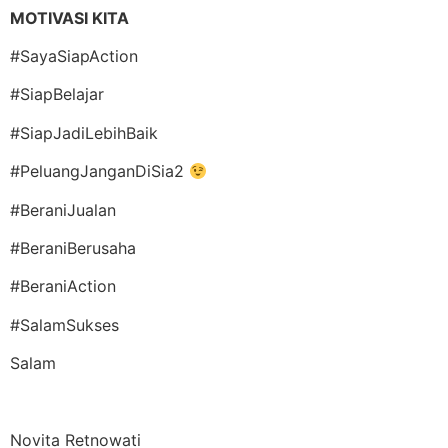
MOTIVASI KITA
#SayaSiapAction
#SiapBelajar
#SiapJadiLebihBaik
#PeluangJanganDiSia2
#BeraniJualan
#BeraniBerusaha
#BeraniAction
#SalamSukses
Salam
Novita Retnowati