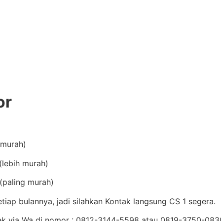
or
(murah)
lebih murah)
(paling murah)
iap bulannya, jadi silahkan Kontak langsung CS 1 segera.
Cek via Wa di nomor : 0812-3144-5598 atau 0819-3750-08