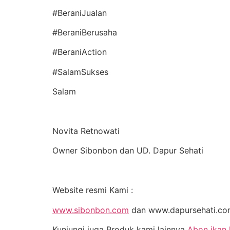
#BeraniJualan
#BeraniBerusaha
#BeraniAction
#SalamSukses
Salam
Novita Retnowati
Owner Sibonbon dan UD. Dapur Sehati
Website resmi Kami :
www.sibonbon.com
dan www.dapursehati.c
Kunjungi juga Produk kami lainnya
Abon ikan 