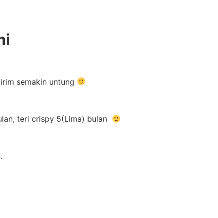
mi
ikirim semakin untung
an, teri crispy 5(Lima) bulan
.