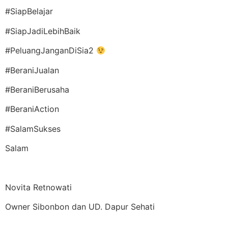
#SiapBelajar
#SiapJadiLebihBaik
#PeluangJanganDiSia2
#BeraniJualan
#BeraniBerusaha
#BeraniAction
#SalamSukses
Salam
Novita Retnowati
Owner Sibonbon dan UD. Dapur Sehati