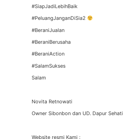
#SiapJadiLebihBaik
#PeluangJanganDiSia2
#BeraniJualan
#BeraniBerusaha
#BeraniAction
#SalamSukses
Salam
Novita Retnowati
Owner Sibonbon dan UD. Dapur Sehati
Website resmi Kami :