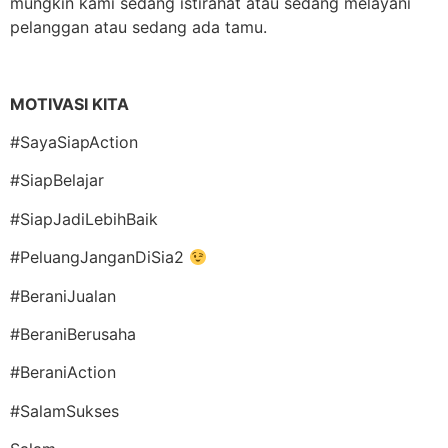
mungkin kami sedang istirahat atau sedang melayani
pelanggan atau sedang ada tamu.
MOTIVASI KITA
#SayaSiapAction
#SiapBelajar
#SiapJadiLebihBaik
#PeluangJanganDiSia2
#BeraniJualan
#BeraniBerusaha
#BeraniAction
#SalamSukses