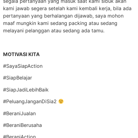
segala pertanyaan yang masuk saat kami sibuk akan
kami jawab segera setelah kami kembali kerja, bila ada
pertanyaan yang berhalangan dijawab, saya mohon
maaf mungkin kami sedang packing atau sedang
melayani pelanggan atau sedang ada tamu.
MOTIVASI KITA
#SayaSiapAction
#SiapBelajar
#SiapJadiLebihBaik
#PeluangJanganDiSia2
#BeraniJualan
#BeraniBerusaha
#BeraniAction