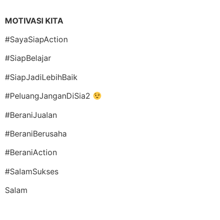
MOTIVASI KITA
#SayaSiapAction
#SiapBelajar
#SiapJadiLebihBaik
#PeluangJanganDiSia2
#BeraniJualan
#BeraniBerusaha
#BeraniAction
#SalamSukses
Salam