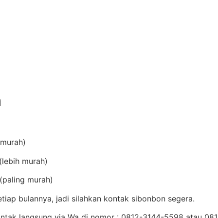
n
(murah)
lebih murah)
(paling murah)
iap bulannya, jadi silahkan kontak sibonbon segera.
Kontak langsung via Wa di nomor : 0812-3144-5598 atau 