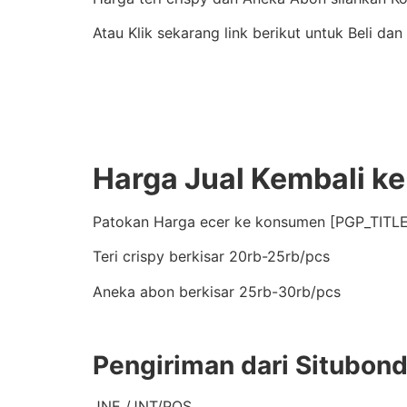
Atau Klik sekarang link berikut untuk Beli dan
Harga Jual Kembali k
Patokan Harga ecer ke konsumen [PGP_TITLE
Teri crispy berkisar 20rb-25rb/pcs
Aneka abon berkisar 25rb-30rb/pcs
Pengiriman dari Situbon
JNE /JNT/POS