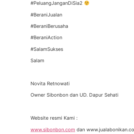
#PeluangJanganDiSia2
#BeraniJualan
#BeraniBerusaha
#BeraniAction
#SalamSukses
Salam
Novita Retnowati
Owner Sibonbon dan UD. Dapur Sehati
Website resmi Kami :
www.sibonbon.com
dan www.jualabonikan.c