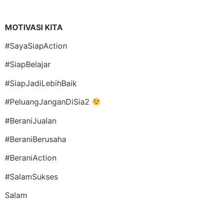
MOTIVASI KITA
#SayaSiapAction
#SiapBelajar
#SiapJadiLebihBaik
#PeluangJanganDiSia2
#BeraniJualan
#BeraniBerusaha
#BeraniAction
#SalamSukses
Salam