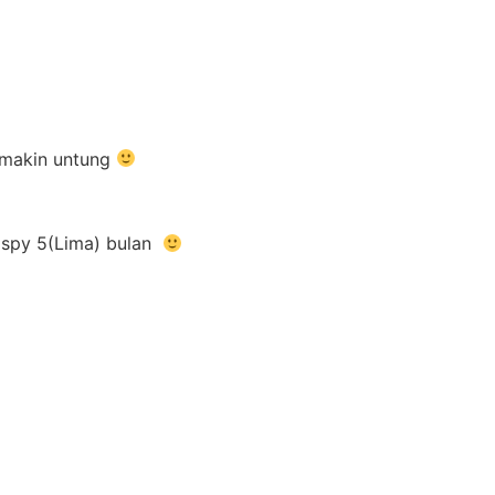
semakin untung
rispy 5(Lima) bulan