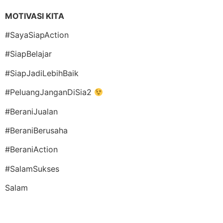
MOTIVASI KITA
#SayaSiapAction
#SiapBelajar
#SiapJadiLebihBaik
#PeluangJanganDiSia2
#BeraniJualan
#BeraniBerusaha
#BeraniAction
#SalamSukses
Salam