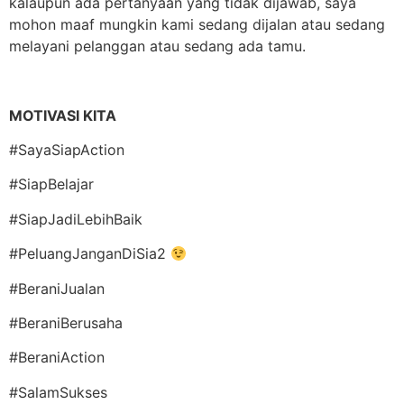
kalaupun ada pertanyaan yang tidak dijawab, saya
mohon maaf mungkin kami sedang dijalan atau sedang
melayani pelanggan atau sedang ada tamu.
MOTIVASI KITA
#SayaSiapAction
#SiapBelajar
#SiapJadiLebihBaik
#PeluangJanganDiSia2
#BeraniJualan
#BeraniBerusaha
#BeraniAction
#SalamSukses