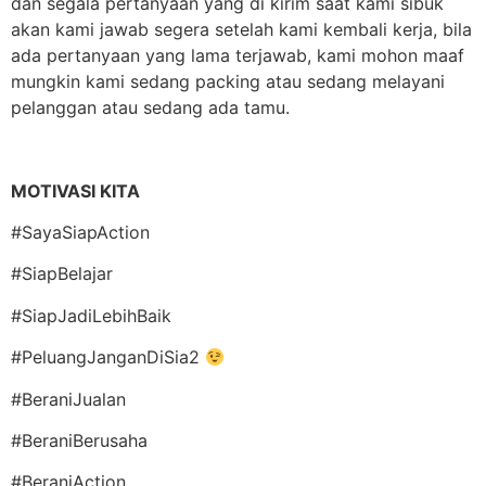
dan segala pertanyaan yang di kirim saat kami sibuk
akan kami jawab segera setelah kami kembali kerja, bila
ada pertanyaan yang lama terjawab, kami mohon maaf
mungkin kami sedang packing atau sedang melayani
pelanggan atau sedang ada tamu.
MOTIVASI KITA
#SayaSiapAction
#SiapBelajar
#SiapJadiLebihBaik
#PeluangJanganDiSia2
#BeraniJualan
#BeraniBerusaha
#BeraniAction