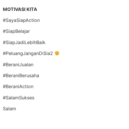
MOTIVASI KITA
#SayaSiapAction
#SiapBelajar
#SiapJadiLebihBaik
#PeluangJanganDiSia2
#BeraniJualan
#BeraniBerusaha
#BeraniAction
#SalamSukses
Salam