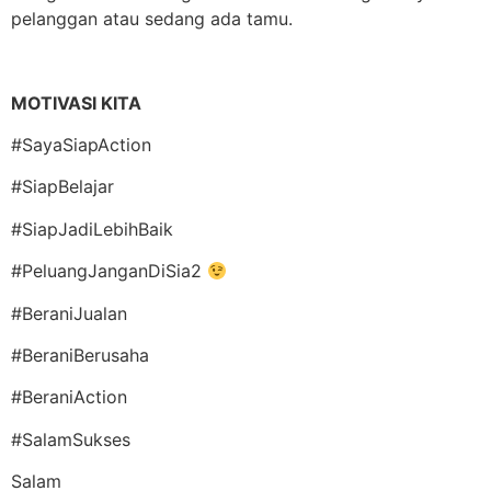
pelanggan atau sedang ada tamu.
MOTIVASI KITA
#SayaSiapAction
#SiapBelajar
#SiapJadiLebihBaik
#PeluangJanganDiSia2
#BeraniJualan
#BeraniBerusaha
#BeraniAction
#SalamSukses
Salam