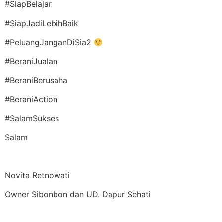
#SiapBelajar
#SiapJadiLebihBaik
#PeluangJanganDiSia2
#BeraniJualan
#BeraniBerusaha
#BeraniAction
#SalamSukses
Salam
Novita Retnowati
Owner Sibonbon dan UD. Dapur Sehati