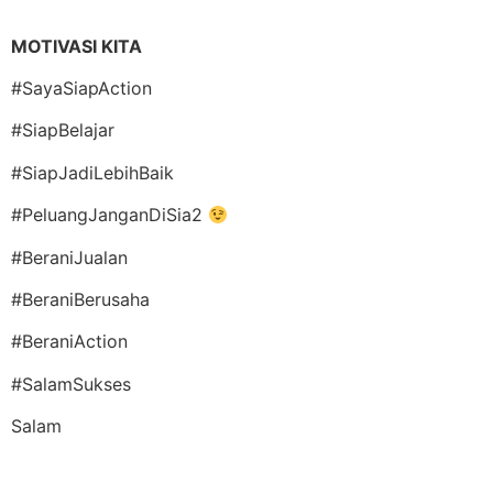
MOTIVASI KITA
#SayaSiapAction
#SiapBelajar
#SiapJadiLebihBaik
#PeluangJanganDiSia2
#BeraniJualan
#BeraniBerusaha
#BeraniAction
#SalamSukses
Salam