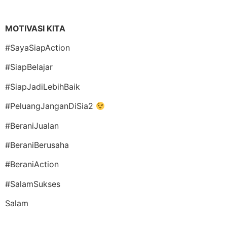
MOTIVASI KITA
#SayaSiapAction
#SiapBelajar
#SiapJadiLebihBaik
#PeluangJanganDiSia2
#BeraniJualan
#BeraniBerusaha
#BeraniAction
#SalamSukses
Salam