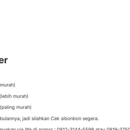
er
(murah)
lebih murah)
(paling murah)
bulannya, jadi silahkan Cek sibonbon segera.
Tanyakan via Wa di nomor : 0812-3144-5598 atau 0819-37