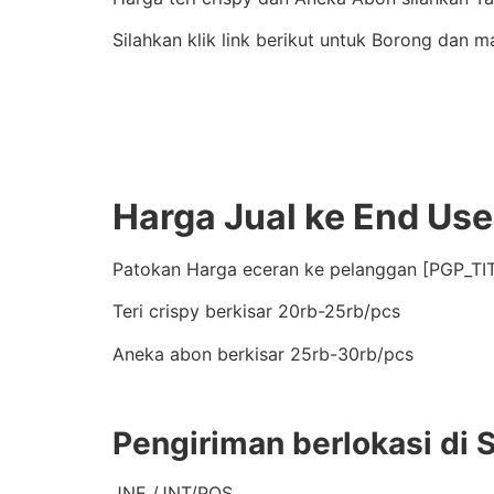
Silahkan klik link berikut untuk Borong dan m
Harga Jual ke End Use
Patokan Harga eceran ke pelanggan [PGP_TIT
Teri crispy berkisar 20rb-25rb/pcs
Aneka abon berkisar 25rb-30rb/pcs
Pengiriman berlokasi di 
JNE /JNT/POS