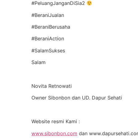
#PeluangJanganDiSia2
#BeraniJualan
#BeraniBerusaha
#BeraniAction
#SalamSukses
Salam
Novita Retnowati
Owner Sibonbon dan UD. Dapur Sehati
Website resmi Kami :
www.sibonbon.com
dan www.dapursehati.c