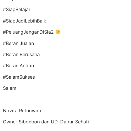
#SiapBelajar
#SiapJadiLebihBaik
#PeluangJanganDiSia2
#BeraniJualan
#BeraniBerusaha
#BeraniAction
#SalamSukses
Salam
Novita Retnowati
Owner Sibonbon dan UD. Dapur Sehati