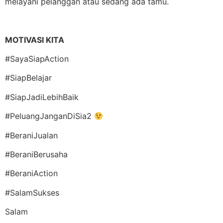
melayani pelanggan atau sedang ada tamu.
MOTIVASI KITA
#SayaSiapAction
#SiapBelajar
#SiapJadiLebihBaik
#PeluangJanganDiSia2
#BeraniJualan
#BeraniBerusaha
#BeraniAction
#SalamSukses
Salam