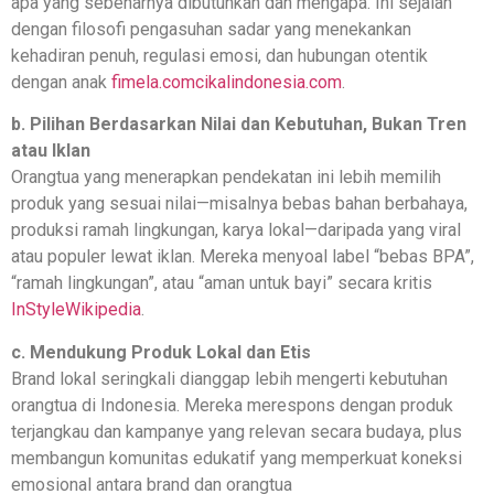
apa yang sebenarnya dibutuhkan dan mengapa. Ini sejalan
dengan filosofi pengasuhan sadar yang menekankan
kehadiran penuh, regulasi emosi, dan hubungan otentik
dengan anak
fimela.com
cikalindonesia.com
.
b. Pilihan Berdasarkan Nilai dan Kebutuhan, Bukan Tren
atau Iklan
Orangtua yang menerapkan pendekatan ini lebih memilih
produk yang sesuai nilai—misalnya bebas bahan berbahaya,
produksi ramah lingkungan, karya lokal—daripada yang viral
atau populer lewat iklan. Mereka menyoal label “bebas BPA”,
“ramah lingkungan”, atau “aman untuk bayi” secara kritis
InStyle
Wikipedia
.
c. Mendukung Produk Lokal dan Etis
Brand lokal seringkali dianggap lebih mengerti kebutuhan
orangtua di Indonesia. Mereka merespons dengan produk
terjangkau dan kampanye yang relevan secara budaya, plus
membangun komunitas edukatif yang memperkuat koneksi
emosional antara brand dan orangtua