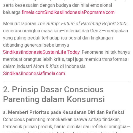
serta kesesuaian dengan budaya dan nilai emosional
keluarga
fimela.com
SindikasiIndonesia
Popmama.com
.
Menurut laporan
The Bump: Future of Parenting Report 2025
,
generasi orangtua masa kini—milenial dan Gen Z—merupakan
yang paling peduli terhadap isu sosial dan lingkungan
dibanding generasi sebelumnya
SindikasiIndonesia
SustainLife Today
. Fenomena ini tak hanya
membuat orangtua lebih kritis, tapi juga memicu transformasi
dalam industri
Mom & Kids
di Indonesia
SindikasiIndonesia
fimela.com
.
2. Prinsip Dasar Conscious
Parenting dalam Konsumsi
a. Memberi Prioritas pada Kesadaran Diri dan Refleksi
Conscious parenting menekankan bahwa setiap tindakan,
termasuk pilihan produk, harus dimulai dari refleksi orangtua—