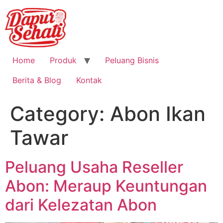
Home
Produk
Peluang Bisnis
Berita & Blog
Kontak
Category:
Abon Ikan
Tawar
Peluang Usaha Reseller
Abon: Meraup Keuntungan
dari Kelezatan Abon